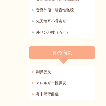
音響外傷、騒音性難聴
先天性耳小骨奇形
外リンパ瘻（ろう）
鼻の病気
副鼻腔炎
アレルギー性鼻炎
鼻中隔弯曲症