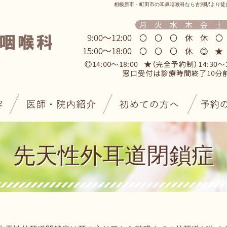
相模原市・町田市の耳鼻咽喉科なら古淵駅より徒
先天性外耳道閉鎖症