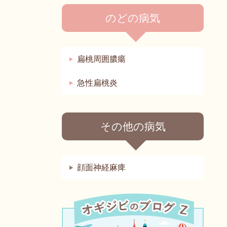
のどの病気
扁桃周囲膿瘍
急性扁桃炎
その他の病気
顔面神経麻痺