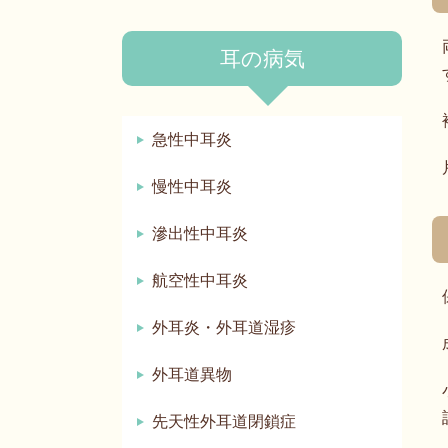
耳の病気
急性中耳炎
慢性中耳炎
滲出性中耳炎
航空性中耳炎
外耳炎・外耳道湿疹
外耳道異物
先天性外耳道閉鎖症