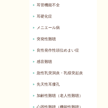
耳管機能不全
耳硬化症
メニエール病
突発性難聴
良性発作性頭位めまい症
感音難聴
急性乳突洞炎・乳様突起炎
先天性耳瘻孔
加齢性難聴（老人性難聴）
心因性難聴（機能性難聴）