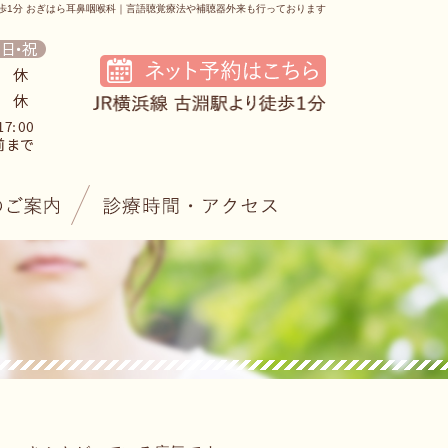
歩1分 おぎはら耳鼻咽喉科｜言語聴覚療法や補聴器外来も行っております